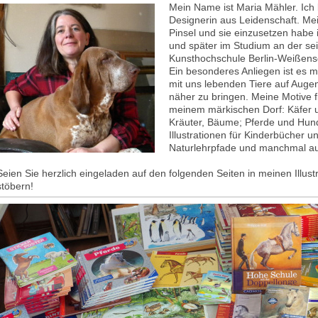
Mein Name ist Maria Mähler. Ich b
Designerin aus Leidenschaft. Me
Pinsel und sie einzusetzen habe
und später im Studium an der s
Kunsthochschule Berlin-Weißense
Ein besonderes Anliegen ist es 
mit uns lebenden Tiere auf Auge
näher zu bringen. Meine Motive fi
meinem märkischen Dorf: Käfer 
Kräuter, Bäume; Pferde und Hunde
Illustrationen für Kinderbücher un
Naturlehrpfade und manchmal auc
Seien Sie herzlich eingeladen auf den folgenden Seiten in meinen Illus
stöbern!