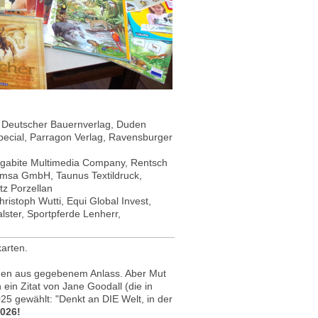
, Deutscher Bauernverlag, Duden
pecial, Parragon Verlag, Ravensburger
igabite Multimedia Company, Rentsch
Emsa GmbH, Taunus Textildruck,
tz Porzellan
ristoph Wutti, Equi Global Invest,
lster, Sportpferde Lenherr,
arten.
agen aus gegebenem Anlass. Aber Mut
 ein Zitat von Jane Goodall (die in
25 gewählt: "Denkt an DIE Welt, in der
2026!