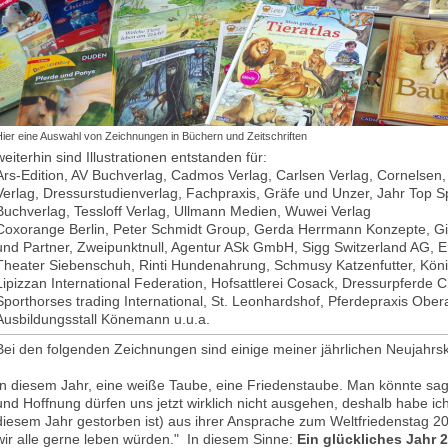
ier eine Auswahl von Zeichnungen in Büchern und Zeitschriften
weiterhin sind Illustrationen entstanden für:
Ars-Edition, AV Buchverlag, Cadmos Verlag, Carlsen Verlag, Cornelsen
Verlag, Dressurstudienverlag, Fachpraxis, Gräfe und Unzer, Jahr Top S
Buchverlag, Tessloff Verlag, Ullmann Medien, Wuwei Verlag
Coxorange Berlin, Peter Schmidt Group, Gerda Herrmann Konzepte, G
und Partner, Zweipunktnull, Agentur ASk GmbH, Sigg Switzerland AG, 
Theater Siebenschuh, Rinti Hundenahrung, Schmusy Katzenfutter, Köni
Lipizzan International Federation, Hofsattlerei Cosack, Dressurpferde Ch
Sporthorses trading International, St. Leonhardshof, Pferdepraxis Obera
Ausbildungsstall Könemann u.u.a.
Bei den folgenden Zeichnungen sind einige meiner jährlichen Neujahrsk
In diesem Jahr, eine weiße Taube, eine Friedenstaube. Man könnte s
und Hoffnung dürfen uns jetzt wirklich nicht ausgehen, deshalb habe ich
diesem Jahr gestorben ist) aus ihrer Ansprache zum Weltfriedenstag 20
wir alle gerne leben würden." In diesem Sinne:
Ein glückliches Jahr 